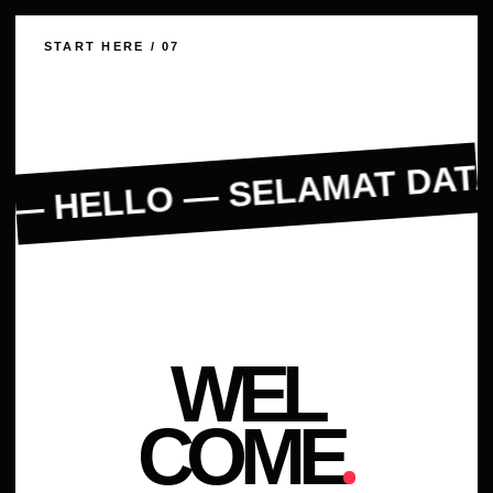
— HELLO — SELAMAT DATA
START HERE / 07
WEL
COME